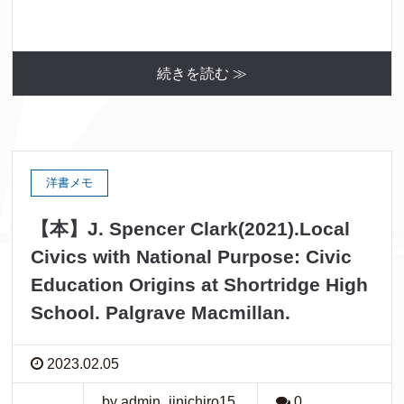
続きを読む ≫
洋書メモ
【本】J. Spencer Clark(2021).Local
Civics with National Purpose: Civic
Education Origins at Shortridge High
School. Palgrave Macmillan.
2023.02.05
by admin_jinichiro15
0