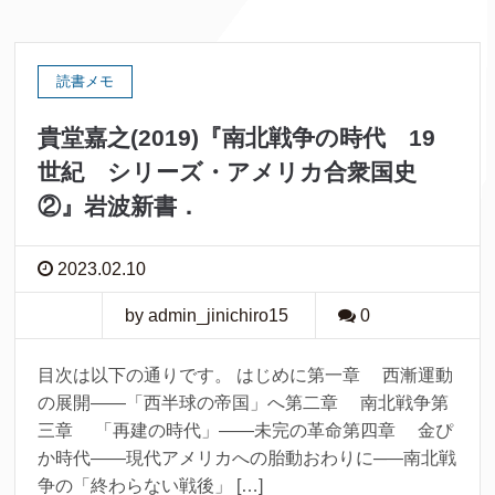
読書メモ
貴堂嘉之(2019)『南北戦争の時代 19
世紀 シリーズ・アメリカ合衆国史
②』岩波新書．
2023.02.10
by admin_jinichiro15
0
目次は以下の通りです。 はじめに第一章 西漸運動
の展開――「西半球の帝国」へ第二章 南北戦争第
三章 「再建の時代」――未完の革命第四章 金ぴ
か時代――現代アメリカへの胎動おわりに─―南北戦
争の「終わらない戦後」 […]