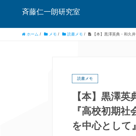
斉藤仁一朗研究室
ホーム
/
メモ
/
読書メモ
/
【本】黒澤英典・和久井清
読書メモ
【本】黒澤英典
『高校初期社
を中心として