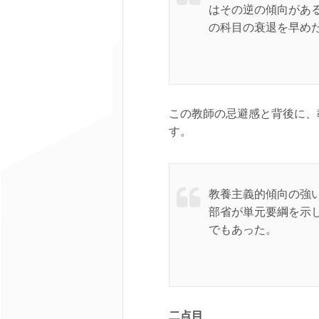
はその逆の傾向があ
の科目の衰退を早め
この教師の忌避感と背後に、
す。
教養主義的傾向の強
部省が単元要綱を示
でもあった。
二点目