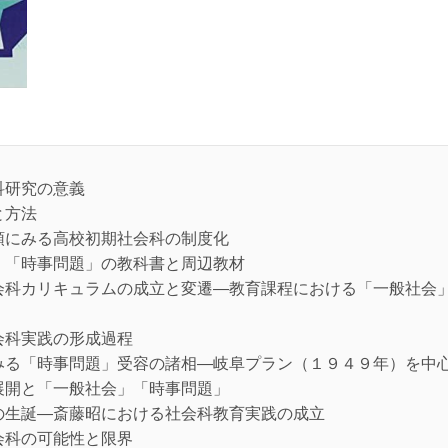
科研究の意義
と方法
領にみる高校初期社会科の制度化
」「時事問題」の教科書と周辺教材
会科カリキュラムの成立と変遷―教育課程における「一般社会
会科実践の形成過程
みる「時事問題」受容の諸相―岐阜プラン（１９４９年）を中
展開と「一般社会」「時事問題」
の生誕―斎藤昭における社会科教育実践の成立
会科の可能性と限界