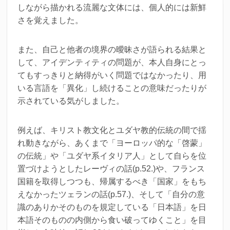
しながら描かれる流麗な文体には、個人的には新鮮
さを覚えました。
また、自己と他者の境界の曖昧さが語られる結果と
して、アイデンティティの問題が、本人自身にとっ
てもすっきりと納得がいく問題ではなかったり、用
いる言語を「異化」し続けることの意味だったりが
示されている気がしました。
例えば、キリスト教文化とユダヤ教的伝統の間で揺
れ動きながら、あくまで「ヨーロッパ的な「啓蒙」
の伝統」や「ユダヤ系イタリア人」として自らを位
置づけようとしたレーヴィの話(p.52.)や、フランス
国籍を取得しつつも、帰属するべき「国家」をもち
えなかったツェランの話(p.57.)、そして「自分の意
識のありかそのものを規定している「日本語」を日
本語そのものの内側から食い破ってゆくこと」を目