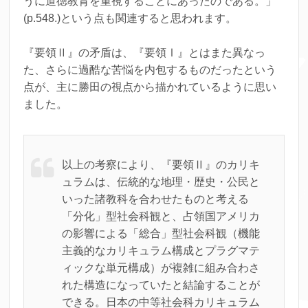
うに道徳教育を重視することにあったのである。」
(p.548.)という点も関連すると思われます。
『要領Ⅱ』の矛盾は、『要領Ⅰ』とはまた異なっ
た、さらに過酷な苦悩を内包するものだったという
点が、主に勝田の視点から描かれているように思い
ました。
以上の考察により、『要領Ⅱ』のカリキ
ュラムは、伝統的な地理・歴史・公民と
いった諸教科を合わせたものと考える
「分化」型社会科観と、占領国アメリカ
の影響による「総合」型社会科観（機能
主義的なカリキュラム構成とプラグマテ
ィックな単元構成）が複雑に組み合わさ
れた構造になっていたと結論することが
できる。日本の中等社会科カリキュラム