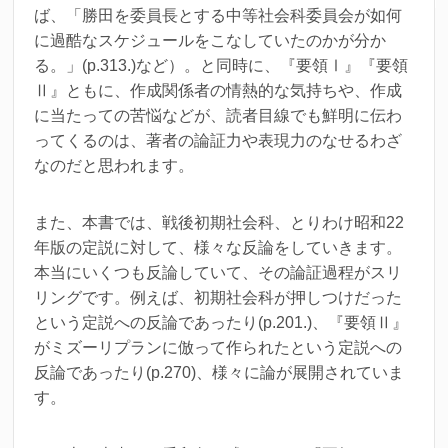
ば、「勝田を委員長とする中等社会科委員会が如何
に過酷なスケジュールをこなしていたのかが分か
る。」(p.313.)など）。と同時に、『要領Ⅰ』『要領
Ⅱ』ともに、作成関係者の情熱的な気持ちや、作成
に当たっての苦悩などが、読者目線でも鮮明に伝わ
ってくるのは、著者の論証力や表現力のなせるわざ
なのだと思われます。
また、本書では、戦後初期社会科、とりわけ昭和22
年版の定説に対して、様々な反論をしていきます。
本当にいくつも反論していて、その論証過程がスリ
リングです。例えば、初期社会科が押しつけだった
という定説への反論であったり(p.201.)、『要領Ⅱ』
がミズーリプランに倣って作られたという定説への
反論であったり(p.270)、様々に論が展開されていま
す。