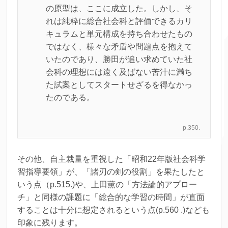
の原型は、ここに成立した。しかし、そ
れは純粋に総合社会科と評価できるカリ
キュラムと単元構成を持ち合わせたもの
ではなく、様々な矛盾や問題点を抱えて
いたのであり、勝田が追い求めていた社
会科の理想には遠く及ばない苦汁に満ち
た試案としてスタートせざるを得なかっ
たのである。
p.350.
その他、自主裁量を重視した「昭和22年版社会科学
習指導要領」が、「諸刃の剣の役割」を果たしたと
いう点（p.515.)や、上田薫の「方法論的アプロー
チ」と同様の課題に「総合的な学習の時間」が直面
することは十分に想定されるという点(p.560 .)なども
印象に残ります。