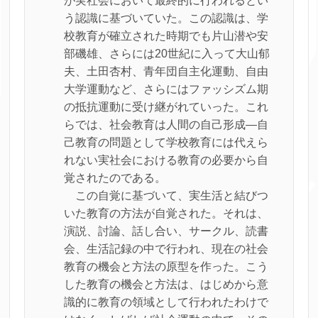
が実社会において最終的に行われるとい
う認識に基づいていた。この認識は、学
校教育が確立された時期でも片山潜や安
部磯雄、さらには20世紀に入って大山郁
夫、土田杏村、青年団自主化運動、自由
大学運動など、さらにはファッシズム期
の抵抗運動に受け継がれていった。これ
らでは、社会教育は人間の自己形成―自
己教育の問題として学校教育には代えら
れない実社会における教育の必要から自
覚されたのである。
この自覚に基づいて、実生活と結びつ
いた教育の方法が自覚された。それは、
演説、討論、話し合い、サークル、読書
会、生活記録の中で行われ、現在の社会
教育の機会と方法の原型を作った。こう
した教育の機会と方法は、はじめから意
識的に教育の領域として行われたわけで