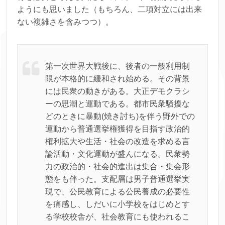
ようにも思いました（もちろん、二項対立には出来
ない複雑さを含みつつ）。
第一次世界大戦後に、後者の一般利用制
限が本格的に緩和され始める。その背景
には民衆の動きがある。大正デモクラシ
ーの思潮と運動である。都市民衆騒擾な
どのときに暴動(焼き討ち)を伴う野外での
運動から普通選挙権獲得を目指す政治的
権利拡大や生活・社会の改造を求める言
論活動・文化運動が盛んになる。民衆勢
力の政治的・社会的進出は集合・集会形
態をも伴った。支配層は男子普通選挙実
現で、公民教育による公民養成の必要性
を痛感し、しだいに小学校をはじめとす
る学校校舎が、社会教育にも使われるこ