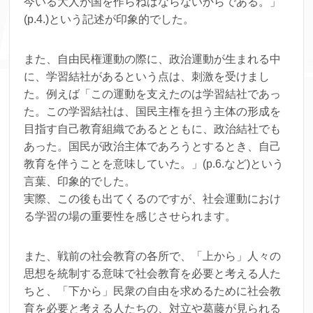
今いる大人が国を作らねばならないからである。」
(p.4.)という記述が印象的でした。
また、自由民権運動の際に、政治運動が生まれる中
に、学習結社があるという点は、刺激を受けまし
た。例えば「この運動を支えたのは学習結社であっ
た。この学習結社は、国民主権を担う主体の形成を
目指す自己教育組織であるとともに、政治結社でも
あった。国民が政治主体であろうとするとき、自己
教育を伴うことを意味していた。」(p.6.など)という
言葉、印象的でした。
実際、この後も出てくるのですが、社会運動におけ
る学習の場の重要性を感じさせられます。
また、戦前の社会教育の各所で、「上から」人々の
思想を統制する意味で社会教育を必要と考える人た
ちと、「下から」民衆の自由を求めるために社会教
育を必要と考える人たちの、対立や葛藤が見られる