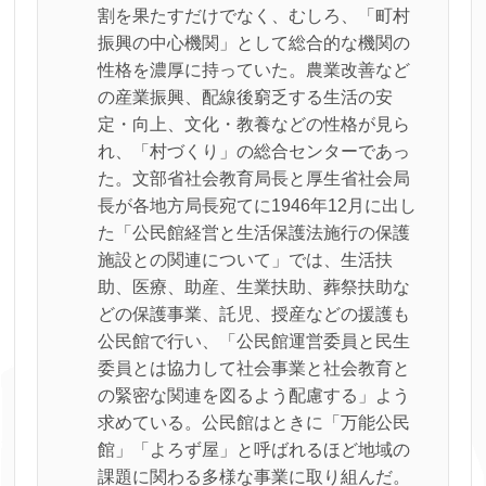
割を果たすだけでなく、むしろ、「町村
振興の中心機関」として総合的な機関の
性格を濃厚に持っていた。農業改善など
の産業振興、配線後窮乏する生活の安
定・向上、文化・教養などの性格が見ら
れ、「村づくり」の総合センターであっ
た。文部省社会教育局長と厚生省社会局
長が各地方局長宛てに1946年12月に出し
た「公民館経営と生活保護法施行の保護
施設との関連について」では、生活扶
助、医療、助産、生業扶助、葬祭扶助な
どの保護事業、託児、授産などの援護も
公民館で行い、「公民館運営委員と民生
委員とは協力して社会事業と社会教育と
の緊密な関連を図るよう配慮する」よう
求めている。公民館はときに「万能公民
館」「よろず屋」と呼ばれるほど地域の
課題に関わる多様な事業に取り組んだ。