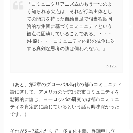
「コミュニタリアニズムのもう一つのよ
く知られる欠点は、それが行為主体とし
ての能力を持った自給自足で相当程度同
質的な集団に基づくコミュニティという
観点に固執していることである。・・・
(中略)・・・コミュニティ内部の抗争に対
する真剣な思考の跡は伺われない。」
p.126.
（あと、第3章のグローバル時代の都市コミュニティ
論に関して、アメリカの研究は都市コミュニティを
悲観的に論じ、ヨーロッパの研究では都市コミュニ
ティを肯定的に論じているという話も興味深かった
です。）
それが5～7章あたりで、多文化主義、異議申し立