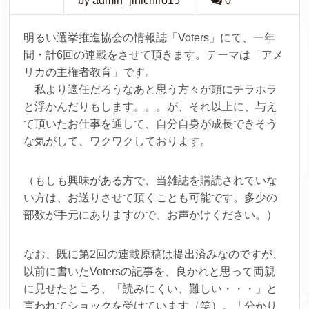
by admin_jinichiro15
0
明るい選挙推進協会の情報誌「Voters」にて、一年
間・計6回の連載をさせて頂きます。テーマは「アメ
リカの主権者教育」です。
私より適任だろうなあと思う方々が頭にチラホラ
と浮かんだりもします。。。が、それ以上に、与え
て頂いたお仕事を通して、自分自身が成長できそう
な気がして、ワクワクしております。
（もしも興味がある方で、当雑誌を購読されていな
い方は、お送りさせて頂くことも可能です。多少の
部数が手元にありますので、お声かけください。）
なお、既に第2回の連載原稿は提出済みなのですが、
以前に書いたVotersの記事を、良かれと思って両親
に見せたところ、「読みにくい、難しい・・・」と
言われてショックを受けています（笑）。「分かり